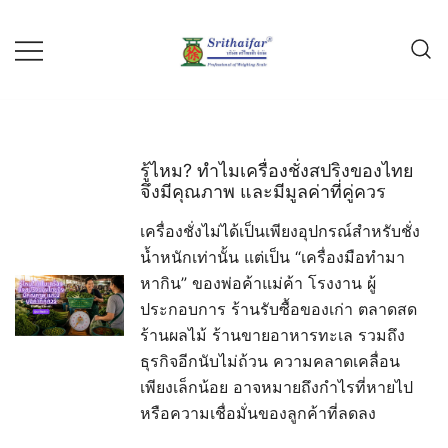
Skip
to
content
ขายกิโล เครื่องชั่ง กิโลสปริง กิโลสิงห์
บริษัท ศรีไทยฟ้า จำกัด
คู่แข่ง ไก่บอลลูน สามมงกุฎ
รู้ไหม? ทำไมเครื่องชั่งสปริงของไทย
จึงมีคุณภาพ และมีมูลค่าที่คู่ควร
เครื่องชั่งไม่ได้เป็นเพียงอุปกรณ์สำหรับชั่ง
น้ำหนักเท่านั้น แต่เป็น “เครื่องมือทำมา
หากิน” ของพ่อค้าแม่ค้า โรงงาน ผู้
ประกอบการ ร้านรับซื้อของเก่า ตลาดสด
ร้านผลไม้ ร้านขายอาหารทะเล รวมถึง
ธุรกิจอีกนับไม่ถ้วน ความคลาดเคลื่อน
เพียงเล็กน้อย อาจหมายถึงกำไรที่หายไป
หรือความเชื่อมั่นของลูกค้าที่ลดลง