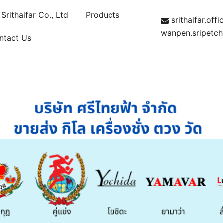
rithaifar Co., Ltd
Products
srithaifar.of
wanpen.sripetc
ntact Us
ามมงกุฎ