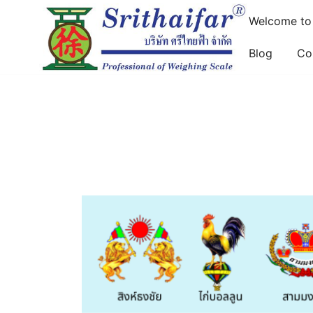
Welcome to S
Blog
Co
ขายกิโล เครื่องชั่ง กิโลสปริง กิโลสิงห์ คู่แข่ง ไก่บอลลูน ส
บริษัท ศรีไทยฟ้า จำกัด