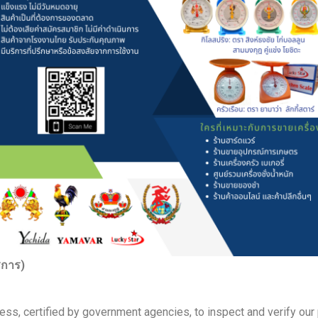
ิการ)
ess, certified by government agencies, to inspect and verify our