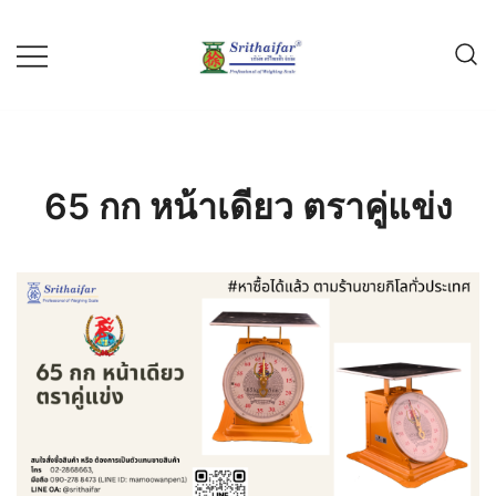
Skip
to
content
ขายกิโล เครื่องชั่ง กิโลสปริง กิโลสิงห์
บริษัท ศรีไทยฟ้า จำกัด
คู่แข่ง ไก่บอลลูน สามมงกุฎ
65 กก หน้าเดียว ตราคู่แข่ง